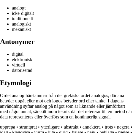
analogt
icke-digitalt
traditionellt
analogiskt
mekaniskt
Antonymer
digital
elektronisk
virtuell
datoriserad
Etymologi
Ordet analog härstammar från det grekiska ordet analogos, där ana
betyder uppåt eller mot och logos betyder ord eller tanke. I dagens
användning syftar analog på något som är liknande eller jämförbart
med något annat, särskilt inom teknik där det refererar till en metod där
data representeras eller överförs som en kontinuerlig signal.
upprepa
•
struntprat
•
ytterligare
•
abstrakt
•
annektera
•
trots
•
negera
•
idag
•
klagovisa
•
vurm
•
luta
•
girig
•
baisse
•
naiv
•
beklaga
•
ruelse
•