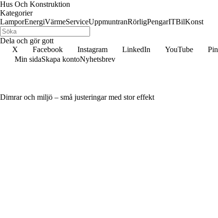
Hus Och Konstruktion
Kategorier
Lampor
Energi
Värme
Service
Uppmuntran
Rörlig
Pengar
IT
Bil
Konst
Dela och gör gott
X
Facebook
Instagram
LinkedIn
YouTube
Pin
Min sida
Skapa konto
Nyhetsbrev
Dimrar och miljö – små justeringar med stor effekt