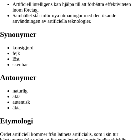
Artificiell intelligens kan hjälpa till att förbättra effektiviteten
inom företag.
Samhället står inför nya utmaningar med den ökande
användningen av artificiella teknologier.
Synonymer
konstgjord
fejk
löst
skenbar
Antonymer
naturlig
äkta
autentisk
äkta
Etymologi
Ordet artificiell kommer från latinets artificiālis, som i sin tur
härstammar från ordet artifex som betyder konstnär eller skicklig