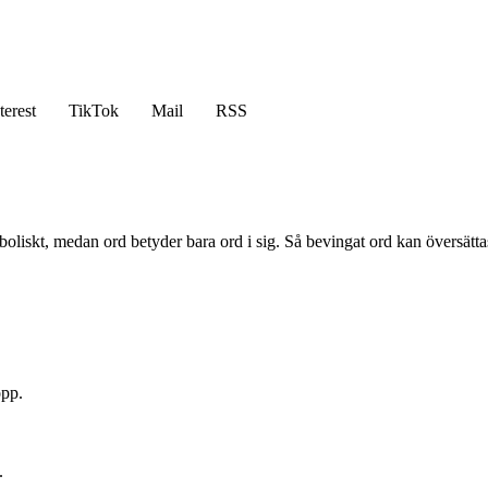
terest
TikTok
Mail
RSS
liskt, medan ord betyder bara ord i sig. Så bevingat ord kan översättas ti
opp.
.