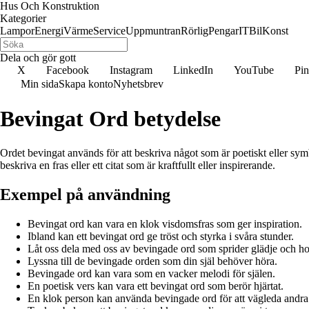
Hus Och Konstruktion
Kategorier
Lampor
Energi
Värme
Service
Uppmuntran
Rörlig
Pengar
IT
Bil
Konst
Dela och gör gott
X
Facebook
Instagram
LinkedIn
YouTube
Pin
Min sida
Skapa konto
Nyhetsbrev
Bevingat Ord betydelse
Ordet bevingat används för att beskriva något som är poetiskt eller symbo
beskriva en fras eller ett citat som är kraftfullt eller inspirerande.
Exempel på användning
Bevingat ord kan vara en klok visdomsfras som ger inspiration.
Ibland kan ett bevingat ord ge tröst och styrka i svåra stunder.
Låt oss dela med oss av bevingade ord som sprider glädje och h
Lyssna till de bevingade orden som din själ behöver höra.
Bevingade ord kan vara som en vacker melodi för själen.
En poetisk vers kan vara ett bevingat ord som berör hjärtat.
En klok person kan använda bevingade ord för att vägleda andra