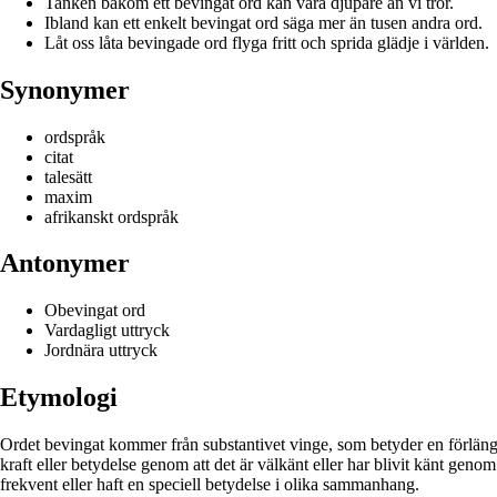
Tanken bakom ett bevingat ord kan vara djupare än vi tror.
Ibland kan ett enkelt bevingat ord säga mer än tusen andra ord.
Låt oss låta bevingade ord flyga fritt och sprida glädje i världen.
Synonymer
ordspråk
citat
talesätt
maxim
afrikanskt ordspråk
Antonymer
Obevingat ord
Vardagligt uttryck
Jordnära uttryck
Etymologi
Ordet bevingat kommer från substantivet vinge, som betyder en förlängning
kraft eller betydelse genom att det är välkänt eller har blivit känt genom 
frekvent eller haft en speciell betydelse i olika sammanhang.