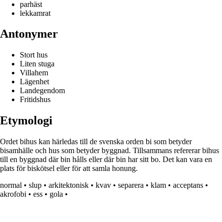
parhäst
lekkamrat
Antonymer
Stort hus
Liten stuga
Villahem
Lägenhet
Landegendom
Fritidshus
Etymologi
Ordet bihus kan härledas till de svenska orden bi som betyder
bisamhälle och hus som betyder byggnad. Tillsammans refererar bihus
till en byggnad där bin hålls eller där bin har sitt bo. Det kan vara en
plats för biskötsel eller för att samla honung.
normal
•
slup
•
arkitektonisk
•
kvav
•
separera
•
klam
•
acceptans
•
akrofobi
•
ess
•
gola
•