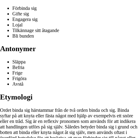
Förbinda sig
Gifte sig
Engagera sig
Lojal
Tilkännage sitt åtagande
Bli bunden
Antonymer
Släppa
Befria
Frige
Frigöra
Avstå
Etymologi
Ordet binda sig härstammar från de två orden binda och sig. Binda
syftar på att knyta eller fästa något med hjälp av exempelvis ett snöre
eller en tråd. Sig är en reflexiv pronomen som används för att indikera
att handlingen utförs på sig själv. Således betyder binda sig i grund och
botten att binda eller knyta något åt sig själv, men används oftast i
överförd betydelse för att beskriva att man förbinder sig till något eller