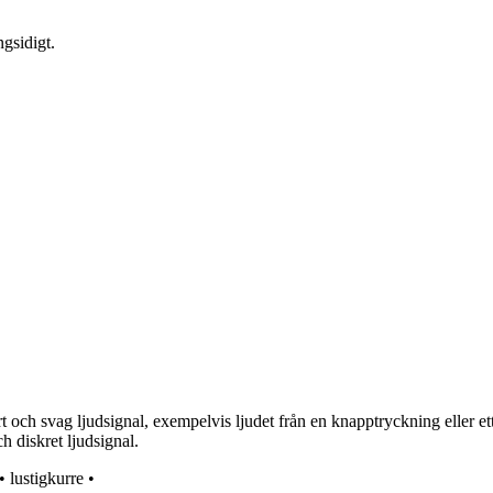
ngsidigt.
och svag ljudsignal, exempelvis ljudet från en knapptryckning eller ett k
 diskret ljudsignal.
•
lustigkurre
•