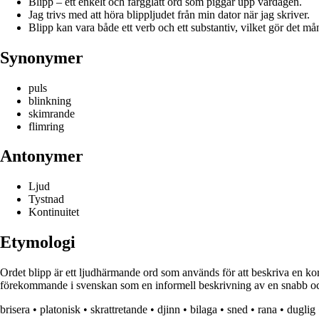
Blipp – ett enkelt och färgglatt ord som piggar upp vardagen.
Jag trivs med att höra blippljudet från min dator när jag skriver.
Blipp kan vara både ett verb och ett substantiv, vilket gör det må
Synonymer
puls
blinkning
skimrande
flimring
Antonymer
Ljud
Tystnad
Kontinuitet
Etymologi
Ordet blipp är ett ljudhärmande ord som används för att beskriva en kort 
förekommande i svenskan som en informell beskrivning av en snabb och
brisera
•
platonisk
•
skrattretande
•
djinn
•
bilaga
•
sned
•
rana
•
duglig