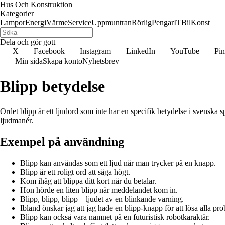
Hus Och Konstruktion
Kategorier
Lampor
Energi
Värme
Service
Uppmuntran
Rörlig
Pengar
IT
Bil
Konst
Dela och gör gott
X
Facebook
Instagram
LinkedIn
YouTube
Pin
Min sida
Skapa konto
Nyhetsbrev
Blipp betydelse
Ordet blipp är ett ljudord som inte har en specifik betydelse i svenska sp
ljudmanér.
Exempel på användning
Blipp kan användas som ett ljud när man trycker på en knapp.
Blipp är ett roligt ord att säga högt.
Kom ihåg att blippa ditt kort när du betalar.
Hon hörde en liten blipp när meddelandet kom in.
Blipp, blipp, blipp – ljudet av en blinkande varning.
Ibland önskar jag att jag hade en blipp-knapp för att lösa alla pr
Blipp kan också vara namnet på en futuristisk robotkaraktär.