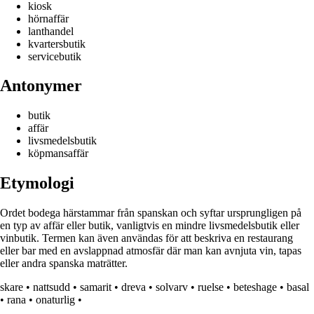
kiosk
hörnaffär
lanthandel
kvartersbutik
servicebutik
Antonymer
butik
affär
livsmedelsbutik
köpmansaffär
Etymologi
Ordet bodega härstammar från spanskan och syftar ursprungligen på
en typ av affär eller butik, vanligtvis en mindre livsmedelsbutik eller
vinbutik. Termen kan även användas för att beskriva en restaurang
eller bar med en avslappnad atmosfär där man kan avnjuta vin, tapas
eller andra spanska maträtter.
skare
•
nattsudd
•
samarit
•
dreva
•
solvarv
•
ruelse
•
beteshage
•
basal
•
rana
•
onaturlig
•