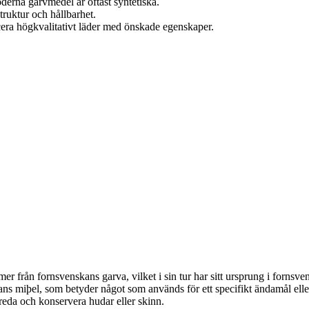
erna garvmedel är oftast syntetiska.
ruktur och hållbarhet.
era högkvalitativt läder med önskade egenskaper.
från fornsvenskans garva, vilket i sin tur har sitt ursprung i fornsve
 miþel, som betyder något som används för ett specifikt ändamål eller
ereda och konservera hudar eller skinn.