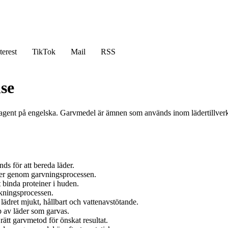
terest
TikTok
Mail
RSS
se
g agent på engelska. Garvmedel är ämnen som används inom lädertillverk
nds för att bereda läder.
der genom garvningsprocessen.
t binda proteiner i huden.
rkningsprocessen.
ädret mjukt, hållbart och vattenavstötande.
 av läder som garvas.
 rätt garvmetod för önskat resultat.