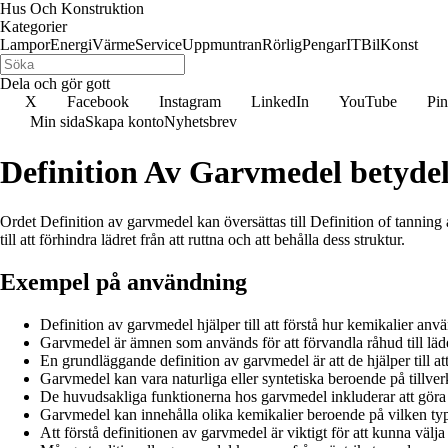
Hus Och Konstruktion
Kategorier
Lampor
Energi
Värme
Service
Uppmuntran
Rörlig
Pengar
IT
Bil
Konst
Dela och gör gott
X
Facebook
Instagram
LinkedIn
YouTube
Pin
Min sida
Skapa konto
Nyhetsbrev
Definition Av Garvmedel betydel
Ordet Definition av garvmedel kan översättas till Definition of tannin
till att förhindra lädret från att ruttna och att behålla dess struktur.
Exempel på användning
Definition av garvmedel hjälper till att förstå hur kemikalier anvä
Garvmedel är ämnen som används för att förvandla råhud till lä
En grundläggande definition av garvmedel är att de hjälper till at
Garvmedel kan vara naturliga eller syntetiska beroende på tillve
De huvudsakliga funktionerna hos garvmedel inkluderar att göra l
Garvmedel kan innehålla olika kemikalier beroende på vilken typ
Att förstå definitionen av garvmedel är viktigt för att kunna välja