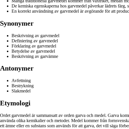
Många traditionella garvmedel kommer från växtriket, medan mod
De kemiska egenskaperna hos garvmedel påverkar lädrets färg, st
En korrekt användning av garvmedel är avgörande för att produc
Synonymer
Beskrivning av garvmedel
Definiering av garvmedel
Förklaring av garvmedel
Betydelse av garvmedel
Beskrivning av garvämne
Antonymer
Avfettning
Bestrykning
Slakmedel
Etymologi
Ordet garvmedel är sammansatt av orden garva och medel. Garva kommer 
använda olika kemikalier och metoder. Medel kommer från fornsvenskans
ett ämne eller en substans som används för att garva, det vill säga förb