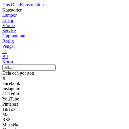
Hus Och Konstruktion
Kategorier
Lampor
Energi
Värme
Service
Uppmuntran
Rörlig
Pengar
IT
Bil
Konst
Dela och gör gott
X
Facebook
Instagram
LinkedIn
YouTube
Pinterest
TikTok
Mail
RSS
Min sida