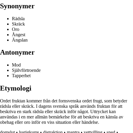
Synonymer
Rädsla
Skräck
Oro
Ångest
Ängslan
Antonymer
Mod
Självförtroende
Tapperhet
Etymologi
Ordet fruktan kommer från det fornsvenska ordet frugt, som betyder
rädsla eller skräck. I dagens svenska språk används fruktan för att
beskriva en stark rädsla eller skräck inför något. Uttrycket kan
användas i en mer allmän bemärkelse för att beskriva en känsla av
obehag eller oro inför en viss situation eller händelse.
domslut
•
lustigkurre
•
distraktion
•
mantra
•
vettvilling
•
sned
•