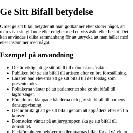
Ge Sitt Bifall betydelse
Ordet ge sitt bifall betyder att man godkänner eller stöder något, att
man visar sitt gillande eller enighet med en viss åsikt eller beslut. Det
kan användas i olika sammanhang för att uttrycka att man håller med
eller instämmer med något.
Exempel på användning
Det är viktigt att ge sitt bifall till människors åsikter.
Publiken bör ge sitt bifall till artisten efter en bra föreställning.
Läraren bad eleverna att ge sitt bifall till det förslag som
presenterades.
Politikerna väntar på att parlamentet ska ge sitt bifall till
lagförslaget.
Föräldrarna klappade händerna och gav sitt bifall till barnens
dansuppvisning.
Det är brukligt att ge sitt bifall genom att applådera efter en fin
konsert.
Domstolen väntar på att jurygruppen ska ge sitt bifall till
domslutet.
Fackföreningen behöver medlemmarnas bifall för att gå vidare