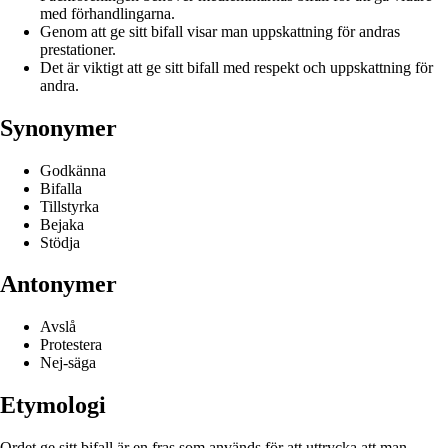
med förhandlingarna.
Genom att ge sitt bifall visar man uppskattning för andras
prestationer.
Det är viktigt att ge sitt bifall med respekt och uppskattning för
andra.
Synonymer
Godkänna
Bifalla
Tillstyrka
Bejaka
Stödja
Antonymer
Avslå
Protestera
Nej-säga
Etymologi
Ordet ge sitt bifall är en fras som används för att uttrycka att man