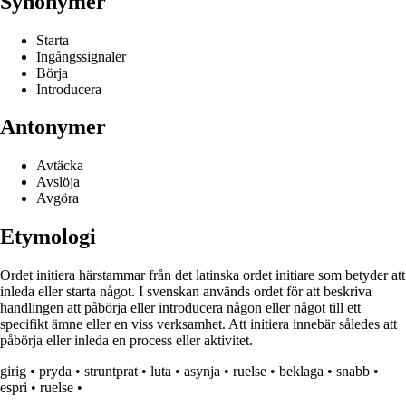
Synonymer
Starta
Ingångssignaler
Börja
Introducera
Antonymer
Avtäcka
Avslöja
Avgöra
Etymologi
Ordet initiera härstammar från det latinska ordet initiare som betyder att
inleda eller starta något. I svenskan används ordet för att beskriva
handlingen att påbörja eller introducera någon eller något till ett
specifikt ämne eller en viss verksamhet. Att initiera innebär således att
påbörja eller inleda en process eller aktivitet.
girig
•
pryda
•
struntprat
•
luta
•
asynja
•
ruelse
•
beklaga
•
snabb
•
espri
•
ruelse
•