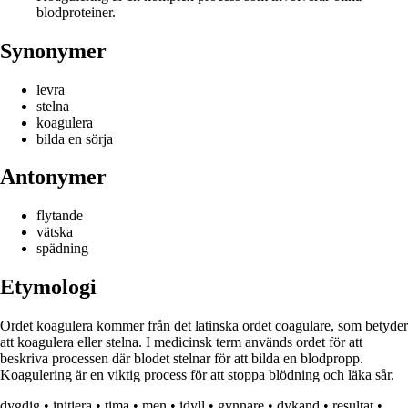
blodproteiner.
Synonymer
levra
stelna
koagulera
bilda en sörja
Antonymer
flytande
vätska
spädning
Etymologi
Ordet koagulera kommer från det latinska ordet coagulare, som betyder
att koagulera eller stelna. I medicinsk term används ordet för att
beskriva processen där blodet stelnar för att bilda en blodpropp.
Koagulering är en viktig process för att stoppa blödning och läka sår.
dygdig
•
initiera
•
tima
•
men
•
idyll
•
gynnare
•
dykand
•
resultat
•