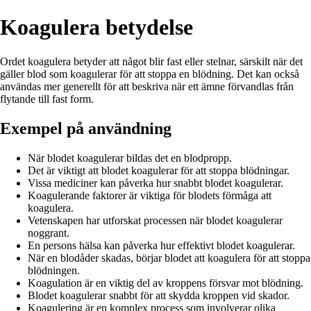
Koagulera betydelse
Ordet koagulera betyder att något blir fast eller stelnar, särskilt när det
gäller blod som koagulerar för att stoppa en blödning. Det kan också
användas mer generellt för att beskriva när ett ämne förvandlas från
flytande till fast form.
Exempel på användning
När blodet koagulerar bildas det en blodpropp.
Det är viktigt att blodet koagulerar för att stoppa blödningar.
Vissa mediciner kan påverka hur snabbt blodet koagulerar.
Koagulerande faktorer är viktiga för blodets förmåga att
koagulera.
Vetenskapen har utforskat processen när blodet koagulerar
noggrant.
En persons hälsa kan påverka hur effektivt blodet koagulerar.
När en blodåder skadas, börjar blodet att koagulera för att stoppa
blödningen.
Koagulation är en viktig del av kroppens försvar mot blödning.
Blodet koagulerar snabbt för att skydda kroppen vid skador.
Koagulering är en komplex process som involverar olika