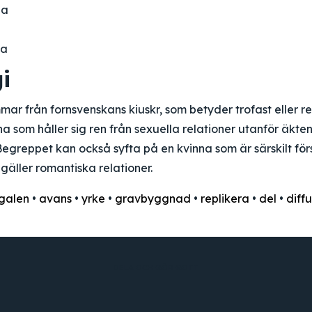
na
na
i
ar från fornsvenskans kiuskr, som betyder trofast eller re
nna som håller sig ren från sexuella relationer utanför äkte
Begreppet kan också syfta på en kvinna som är särskilt förs
gäller romantiska relationer.
galen
•
avans
•
yrke
•
gravbyggnad
•
replikera
•
del
•
diff
DELA OCH GÖR GOTT