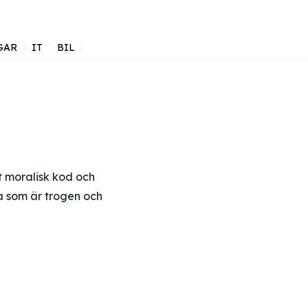
GAR
IT
BIL
t moralisk kod och
na som är trogen och