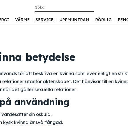
ERGI
VÄRME
SERVICE
UPPMUNTRAN
RÖRLIG
PEN
inna betydelse
nvänds för att beskriva en kvinna som lever enligt en strik
a relationer utanför äktenskapet. Det hänvisar till en kvin
r när det gäller sexuella relationer.
på användning
 värdesätter sin oskuld.
n kysk kvinna är svårfångad.