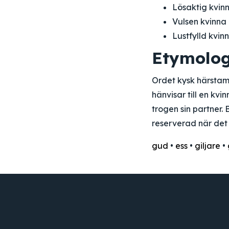
Lösaktig kvin
Vulsen kvinna
Lustfylld kvin
Etymolog
Ordet kysk härstamm
hänvisar till en kvi
trogen sin partner. 
reserverad när det 
gud
•
ess
•
giljare
•