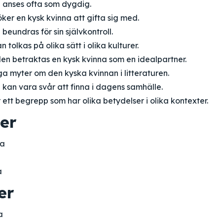
a anses ofta som dygdig.
er en kysk kvinna att gifta sig med.
beundras för sin självkontroll.
 tolkas på olika sätt i olika kulturer.
len betraktas en kysk kvinna som en idealpartner.
a myter om den kyska kvinnan i litteraturen.
 kan vara svår att finna i dagens samhälle.
 ett begrepp som har olika betydelser i olika kontexter.
er
na
a
er
a