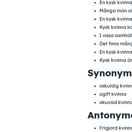
En kysk kvinn
Många män sök
En kysk kvinna 
Kysk kvinna kan
I vissa samhäl
Det finns mång
En kysk kvinna
Kysk kvinna är
Synonym
oskuldig kvin
ogift kvinna
okuvad kvinn
Antonym
Frigjord kvinn