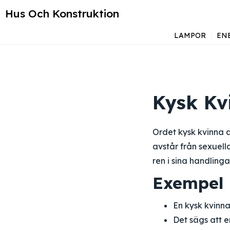
Hus Och Konstruktion
LAMPOR
EN
Kysk Kv
Ordet kysk kvinna a
avstår från sexuell
ren i sina handlinga
Exempel 
En kysk kvinna
Det sägs att e