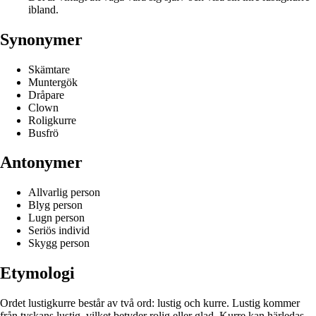
ibland.
Synonymer
Skämtare
Muntergök
Dråpare
Clown
Roligkurre
Busfrö
Antonymer
Allvarlig person
Blyg person
Lugn person
Seriös individ
Skygg person
Etymologi
Ordet lustigkurre består av två ord: lustig och kurre. Lustig kommer
från tyskans lustig, vilket betyder rolig eller glad. Kurre kan härledas