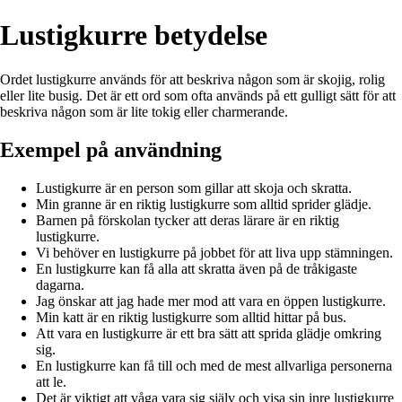
Lustigkurre betydelse
Ordet lustigkurre används för att beskriva någon som är skojig, rolig
eller lite busig. Det är ett ord som ofta används på ett gulligt sätt för att
beskriva någon som är lite tokig eller charmerande.
Exempel på användning
Lustigkurre är en person som gillar att skoja och skratta.
Min granne är en riktig lustigkurre som alltid sprider glädje.
Barnen på förskolan tycker att deras lärare är en riktig
lustigkurre.
Vi behöver en lustigkurre på jobbet för att liva upp stämningen.
En lustigkurre kan få alla att skratta även på de tråkigaste
dagarna.
Jag önskar att jag hade mer mod att vara en öppen lustigkurre.
Min katt är en riktig lustigkurre som alltid hittar på bus.
Att vara en lustigkurre är ett bra sätt att sprida glädje omkring
sig.
En lustigkurre kan få till och med de mest allvarliga personerna
att le.
Det är viktigt att våga vara sig själv och visa sin inre lustigkurre