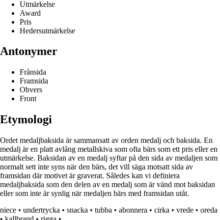
Utmärkelse
Award
Pris
Hedersutmärkelse
Antonymer
Frånsida
Framsida
Obvers
Front
Etymologi
Ordet medaljbaksida är sammansatt av orden medalj och baksida. En
medalj är en platt avlång metallskiva som ofta bärs som ett pris eller en
utmärkelse. Baksidan av en medalj syftar på den sida av medaljen som
normalt sett inte syns när den bärs, det vill säga motsatt sida av
framsidan där motivet är graverat. Således kan vi definiera
medaljbaksida som den delen av en medalj som är vänd mot baksidan
eller som inte är synlig när medaljen bärs med framsidan utåt.
niece
•
undertrycka
•
snacka
•
tubba
•
abonnera
•
cirka
•
vrede
•
oreda
•
kallbrand
•
rigga
•