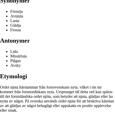
Synonymer
Förnöja
Avnjuta
Lusta
Glädja
Frossa
Antonymer
Lida
Misströsta
Plågas
Avsky
Etymologi
Ordet njuta härstammar från fornsvenskans nyta, vilket i sin tur
kommer från fornnordiskans nyta. Ursprunget till detta ord kan spåras
till det fornisländska ordet njóta, som betyder att njuta, glädjas eller ha
nytta av något. På svenska används ordet njuta för att beskriva känslan
av att glädjas av något behagligt eller uppskatta en positiv upplevelse
eller smak.