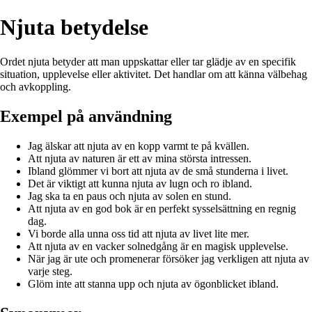
Njuta betydelse
Ordet njuta betyder att man uppskattar eller tar glädje av en specifik
situation, upplevelse eller aktivitet. Det handlar om att känna välbehag
och avkoppling.
Exempel på användning
Jag älskar att njuta av en kopp varmt te på kvällen.
Att njuta av naturen är ett av mina största intressen.
Ibland glömmer vi bort att njuta av de små stunderna i livet.
Det är viktigt att kunna njuta av lugn och ro ibland.
Jag ska ta en paus och njuta av solen en stund.
Att njuta av en god bok är en perfekt sysselsättning en regnig
dag.
Vi borde alla unna oss tid att njuta av livet lite mer.
Att njuta av en vacker solnedgång är en magisk upplevelse.
När jag är ute och promenerar försöker jag verkligen att njuta av
varje steg.
Glöm inte att stanna upp och njuta av ögonblicket ibland.