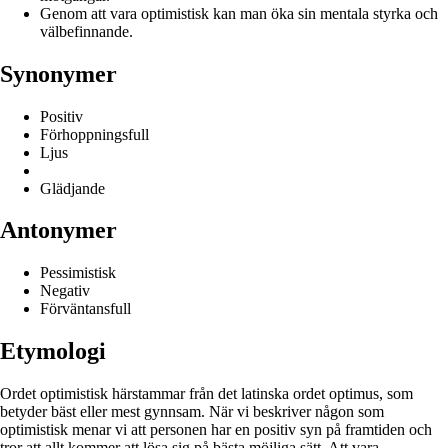
Genom att vara optimistisk kan man öka sin mentala styrka och
välbefinnande.
Synonymer
Positiv
Förhoppningsfull
Ljus
Glädjande
Antonymer
Pessimistisk
Negativ
Förväntansfull
Etymologi
Ordet optimistisk härstammar från det latinska ordet optimus, som
betyder bäst eller mest gynnsam. När vi beskriver någon som
optimistisk menar vi att personen har en positiv syn på framtiden och
tror att allt kommer att lösa sig på bästa möjliga sätt. Att vara