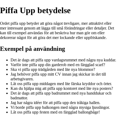
Piffa Upp betydelse
Ordet piffa upp betyder att göra något trevligare, mer attraktivt eller
mer intressant genom att lägga till små förändringar eller detaljer. Det
kan till exempel användas för att beskriva hur man gör om eller
dekorerar något för att göra det mer lockande eller uppfriskande.
Exempel på användning
Det är dags att piffa upp vardagsrummet med några nya kuddar.
Varför inte piffa upp din garderob med en färgglad scarf?
Ska vi piffa upp trädgården med lite nya blommor?
Jag behöver piffa upp mitt CV innan jag skickar in det till
arbetsgivaren.
Låt oss piffa upp middagen med lite färska kryddor och örter.
Kan du hjälpa mig att piffa upp kontoret med lite nya posters?
Det är dags att piffa upp badrummet med nya handdukar och
badmattor.
Jag har några idéer för att piffa upp den tråkiga hallen.
Vi borde piffa upp balkongen med några mysiga ljusslingor.
Låt oss piffa upp festen med en färgglad ballongbåge!