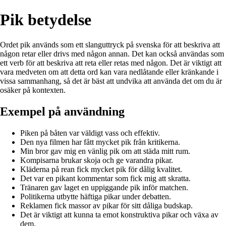
Pik betydelse
Ordet pik används som ett slanguttryck på svenska för att beskriva att
någon retar eller drivs med någon annan. Det kan också användas som
ett verb för att beskriva att reta eller retas med någon. Det är viktigt att
vara medveten om att detta ord kan vara nedlåtande eller kränkande i
vissa sammanhang, så det är bäst att undvika att använda det om du är
osäker på kontexten.
Exempel på användning
Piken på båten var väldigt vass och effektiv.
Den nya filmen har fått mycket pik från kritikerna.
Min bror gav mig en vänlig pik om att städa mitt rum.
Kompisarna brukar skoja och ge varandra pikar.
Kläderna på rean fick mycket pik för dålig kvalitet.
Det var en pikant kommentar som fick mig att skratta.
Tränaren gav laget en uppiggande pik inför matchen.
Politikerna utbytte häftiga pikar under debatten.
Reklamen fick massor av pikar för sitt dåliga budskap.
Det är viktigt att kunna ta emot konstruktiva pikar och växa av
dem.