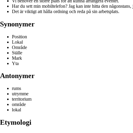
Vi behöver en större plats för att kunna arrangera eventet.
Har du sett min mobiltelefon? Jag kan inte hitta den någonstans, j
Det är viktigt att hålla ordning och reda på sin arbetsplats.
Synonymer
Position
Lokal
Område
Ställe
Mark
Yta
Antonymer
rums
utrymme
territorium
område
lokal
Etymologi