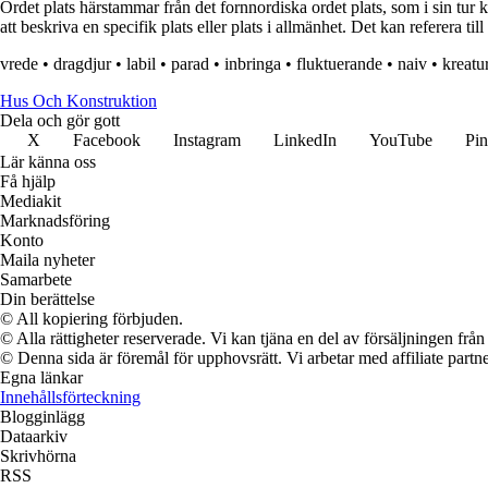
Ordet plats härstammar från det fornnordiska ordet plats, som i sin tu
att beskriva en specifik plats eller plats i allmänhet. Det kan referera till 
vrede
•
dragdjur
•
labil
•
parad
•
inbringa
•
fluktuerande
•
naiv
•
kreatu
Hus Och Konstruktion
Dela och gör gott
X
Facebook
Instagram
LinkedIn
YouTube
Pin
Lär känna oss
Få hjälp
Mediakit
Marknadsföring
Konto
Maila nyheter
Samarbete
Din berättelse
© All kopiering förbjuden.
© Alla rättigheter reserverade. Vi kan tjäna en del av försäljningen frå
© Denna sida är föremål för upphovsrätt. Vi arbetar med affiliate partner
Egna länkar
Innehållsförteckning
Blogginlägg
Dataarkiv
Skrivhörna
RSS