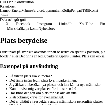
Hus Och Konstruktion
Kategorier
Lampor
Energi
Värme
Service
Uppmuntran
Rörlig
Pengar
IT
Bil
Konst
Dela och gör gott
X
Facebook
Instagram
LinkedIn
YouTube
Pin
Min sida
Skapa konto
Nyhetsbrev
Plats betydelse
Ordet plats på svenska används för att beskriva en specifik position, plats
bordet? eller Det finns en ledig parkeringsplats utanför. Plats kan också 
Exempel på användning
På vilken plats ska vi mötas?
Det finns ingen ledig plats kvar i parkeringen.
Jag älskar att besöka nya platser och lära känna nya människor.
Kan du visa mig var platsen för konserten är?
Här finns det gott om plats för oss alla att sitta.
Platsbokning krävs för evenemanget.
Det är viktigt att respektera andra människors personliga platser.