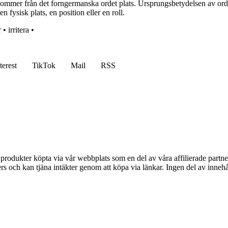
r kommer från det forngermanska ordet plats. Ursprungsbetydelsen av ord
en fysisk plats, en position eller en roll.
r
•
irritera
•
terest
TikTok
Mail
RSS
n produkter köpta via vår webbplats som en del av våra affilierade partne
s och kan tjäna intäkter genom att köpa via länkar. Ingen del av innehåll