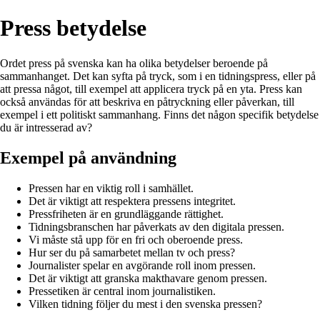
Press betydelse
Ordet press på svenska kan ha olika betydelser beroende på
sammanhanget. Det kan syfta på tryck, som i en tidningspress, eller på
att pressa något, till exempel att applicera tryck på en yta. Press kan
också användas för att beskriva en påtryckning eller påverkan, till
exempel i ett politiskt sammanhang. Finns det någon specifik betydelse
du är intresserad av?
Exempel på användning
Pressen har en viktig roll i samhället.
Det är viktigt att respektera pressens integritet.
Pressfriheten är en grundläggande rättighet.
Tidningsbranschen har påverkats av den digitala pressen.
Vi måste stå upp för en fri och oberoende press.
Hur ser du på samarbetet mellan tv och press?
Journalister spelar en avgörande roll inom pressen.
Det är viktigt att granska makthavare genom pressen.
Pressetiken är central inom journalistiken.
Vilken tidning följer du mest i den svenska pressen?