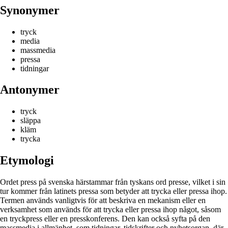
Synonymer
tryck
media
massmedia
pressa
tidningar
Antonymer
tryck
släppa
kläm
trycka
Etymologi
Ordet press på svenska härstammar från tyskans ord presse, vilket i sin
tur kommer från latinets pressa som betyder att trycka eller pressa ihop.
Termen används vanligtvis för att beskriva en mekanism eller en
verksamhet som används för att trycka eller pressa ihop något, såsom
en tryckpress eller en presskonferens. Den kan också syfta på den
massmedia i allmänhet, som tidningar, tidskrifter och nyhetsorgan, där