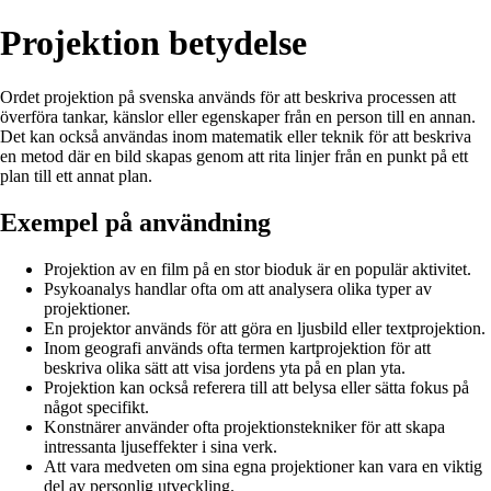
Projektion betydelse
Ordet projektion på svenska används för att beskriva processen att
överföra tankar, känslor eller egenskaper från en person till en annan.
Det kan också användas inom matematik eller teknik för att beskriva
en metod där en bild skapas genom att rita linjer från en punkt på ett
plan till ett annat plan.
Exempel på användning
Projektion av en film på en stor bioduk är en populär aktivitet.
Psykoanalys handlar ofta om att analysera olika typer av
projektioner.
En projektor används för att göra en ljusbild eller textprojektion.
Inom geografi används ofta termen kartprojektion för att
beskriva olika sätt att visa jordens yta på en plan yta.
Projektion kan också referera till att belysa eller sätta fokus på
något specifikt.
Konstnärer använder ofta projektionstekniker för att skapa
intressanta ljuseffekter i sina verk.
Att vara medveten om sina egna projektioner kan vara en viktig
del av personlig utveckling.