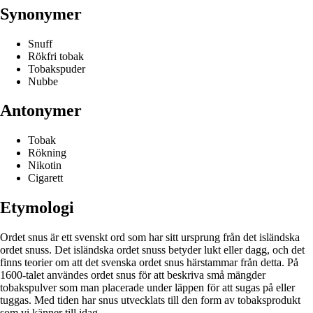
Synonymer
Snuff
Rökfri tobak
Tobakspuder
Nubbe
Antonymer
Tobak
Rökning
Nikotin
Cigarett
Etymologi
Ordet snus är ett svenskt ord som har sitt ursprung från det isländska
ordet snuss. Det isländska ordet snuss betyder lukt eller dagg, och det
finns teorier om att det svenska ordet snus härstammar från detta. På
1600-talet användes ordet snus för att beskriva små mängder
tobakspulver som man placerade under läppen för att sugas på eller
tuggas. Med tiden har snus utvecklats till den form av tobaksprodukt
som vi känner till idag.