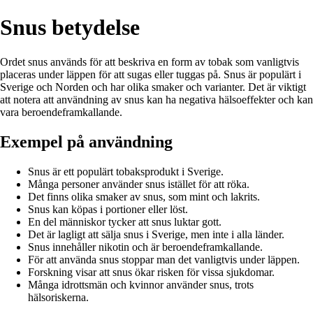
Snus betydelse
Ordet snus används för att beskriva en form av tobak som vanligtvis
placeras under läppen för att sugas eller tuggas på. Snus är populärt i
Sverige och Norden och har olika smaker och varianter. Det är viktigt
att notera att användning av snus kan ha negativa hälsoeffekter och kan
vara beroendeframkallande.
Exempel på användning
Snus är ett populärt tobaksprodukt i Sverige.
Många personer använder snus istället för att röka.
Det finns olika smaker av snus, som mint och lakrits.
Snus kan köpas i portioner eller löst.
En del människor tycker att snus luktar gott.
Det är lagligt att sälja snus i Sverige, men inte i alla länder.
Snus innehåller nikotin och är beroendeframkallande.
För att använda snus stoppar man det vanligtvis under läppen.
Forskning visar att snus ökar risken för vissa sjukdomar.
Många idrottsmän och kvinnor använder snus, trots
hälsoriskerna.