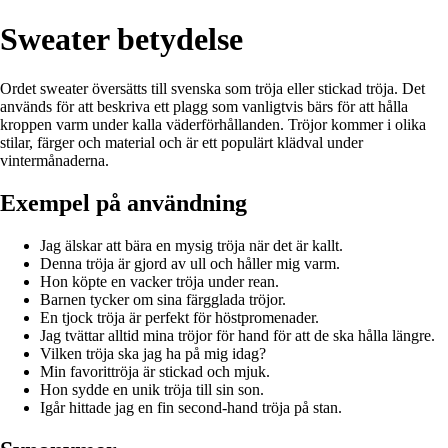
Sweater betydelse
Ordet sweater översätts till svenska som tröja eller stickad tröja. Det
används för att beskriva ett plagg som vanligtvis bärs för att hålla
kroppen varm under kalla väderförhållanden. Tröjor kommer i olika
stilar, färger och material och är ett populärt klädval under
vintermånaderna.
Exempel på användning
Jag älskar att bära en mysig tröja när det är kallt.
Denna tröja är gjord av ull och håller mig varm.
Hon köpte en vacker tröja under rean.
Barnen tycker om sina färgglada tröjor.
En tjock tröja är perfekt för höstpromenader.
Jag tvättar alltid mina tröjor för hand för att de ska hålla längre.
Vilken tröja ska jag ha på mig idag?
Min favorittröja är stickad och mjuk.
Hon sydde en unik tröja till sin son.
Igår hittade jag en fin second-hand tröja på stan.