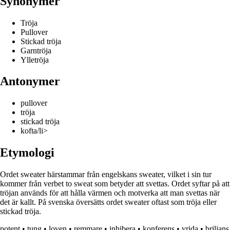
Synonymer
Tröja
Pullover
Stickad tröja
Garntröja
Ylletröja
Antonymer
pullover
tröja
stickad tröja
kofta/li>
Etymologi
Ordet sweater härstammar från engelskans sweater, vilket i sin tur
kommer från verbet to sweat som betyder att svettas. Ordet syftar på att
tröjan används för att hålla värmen och motverka att man svettas när
det är kallt. På svenska översätts ordet sweater oftast som tröja eller
stickad tröja.
potent
•
tung
•
loven
•
remmare
•
inhibera
•
konferens
•
vrida
•
briljans