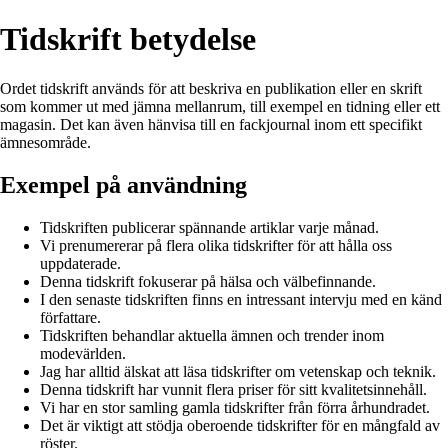
Tidskrift betydelse
Ordet tidskrift används för att beskriva en publikation eller en skrift
som kommer ut med jämna mellanrum, till exempel en tidning eller ett
magasin. Det kan även hänvisa till en fackjournal inom ett specifikt
ämnesområde.
Exempel på användning
Tidskriften publicerar spännande artiklar varje månad.
Vi prenumererar på flera olika tidskrifter för att hålla oss
uppdaterade.
Denna tidskrift fokuserar på hälsa och välbefinnande.
I den senaste tidskriften finns en intressant intervju med en känd
författare.
Tidskriften behandlar aktuella ämnen och trender inom
modevärlden.
Jag har alltid älskat att läsa tidskrifter om vetenskap och teknik.
Denna tidskrift har vunnit flera priser för sitt kvalitetsinnehåll.
Vi har en stor samling gamla tidskrifter från förra århundradet.
Det är viktigt att stödja oberoende tidskrifter för en mångfald av
röster.