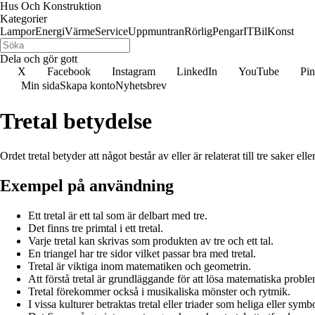
Hus Och Konstruktion
Kategorier
Lampor
Energi
Värme
Service
Uppmuntran
Rörlig
Pengar
IT
Bil
Konst
Dela och gör gott
X
Facebook
Instagram
LinkedIn
YouTube
Pin
Min sida
Skapa konto
Nyhetsbrev
Tretal betydelse
Ordet tretal betyder att något består av eller är relaterat till tre saker
Exempel på användning
Ett tretal är ett tal som är delbart med tre.
Det finns tre primtal i ett tretal.
Varje tretal kan skrivas som produkten av tre och ett tal.
En triangel har tre sidor vilket passar bra med tretal.
Tretal är viktiga inom matematiken och geometrin.
Att förstå tretal är grundläggande för att lösa matematiska proble
Tretal förekommer också i musikaliska mönster och rytmik.
I vissa kulturer betraktas tretal eller triader som heliga eller symb