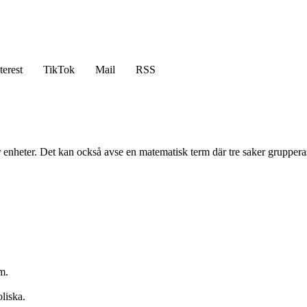
terest
TikTok
Mail
RSS
 eller enheter. Det kan också avse en matematisk term där tre saker grupper
m.
oliska.