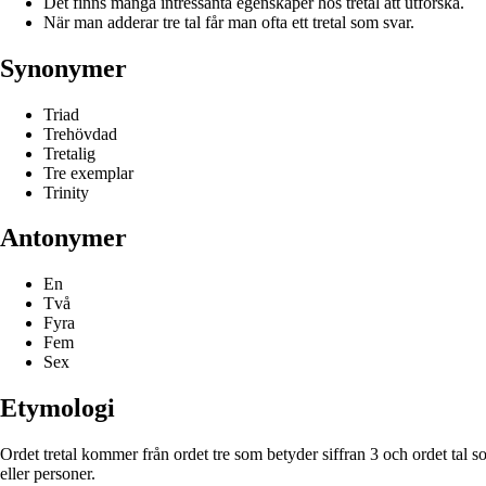
Det finns många intressanta egenskaper hos tretal att utforska.
När man adderar tre tal får man ofta ett tretal som svar.
Synonymer
Triad
Trehövdad
Tretalig
Tre exemplar
Trinity
Antonymer
En
Två
Fyra
Fem
Sex
Etymologi
Ordet tretal kommer från ordet tre som betyder siffran 3 och ordet tal 
eller personer.