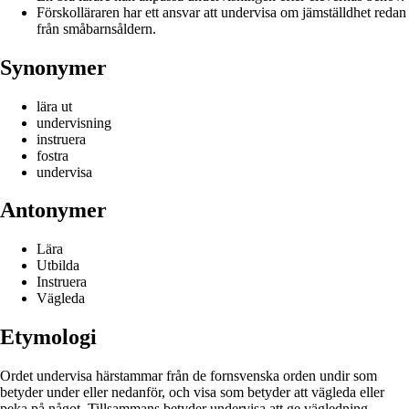
Förskolläraren har ett ansvar att undervisa om jämställdhet redan
från småbarnsåldern.
Synonymer
lära ut
undervisning
instruera
fostra
undervisa
Antonymer
Lära
Utbilda
Instruera
Vägleda
Etymologi
Ordet undervisa härstammar från de fornsvenska orden undir som
betyder under eller nedanför, och visa som betyder att vägleda eller
peka på något. Tillsammans betyder undervisa att ge vägledning,