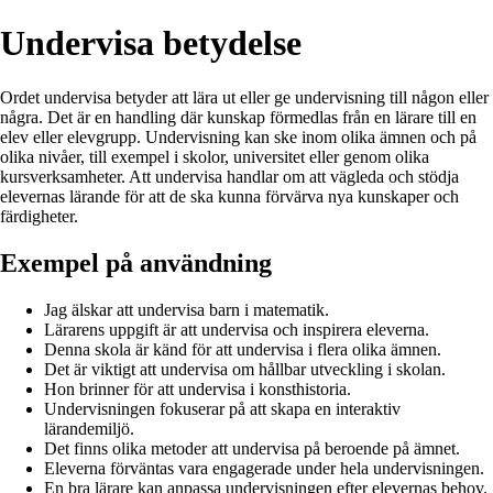
Undervisa betydelse
Ordet undervisa betyder att lära ut eller ge undervisning till någon eller
några. Det är en handling där kunskap förmedlas från en lärare till en
elev eller elevgrupp. Undervisning kan ske inom olika ämnen och på
olika nivåer, till exempel i skolor, universitet eller genom olika
kursverksamheter. Att undervisa handlar om att vägleda och stödja
elevernas lärande för att de ska kunna förvärva nya kunskaper och
färdigheter.
Exempel på användning
Jag älskar att undervisa barn i matematik.
Lärarens uppgift är att undervisa och inspirera eleverna.
Denna skola är känd för att undervisa i flera olika ämnen.
Det är viktigt att undervisa om hållbar utveckling i skolan.
Hon brinner för att undervisa i konsthistoria.
Undervisningen fokuserar på att skapa en interaktiv
lärandemiljö.
Det finns olika metoder att undervisa på beroende på ämnet.
Eleverna förväntas vara engagerade under hela undervisningen.
En bra lärare kan anpassa undervisningen efter elevernas behov.