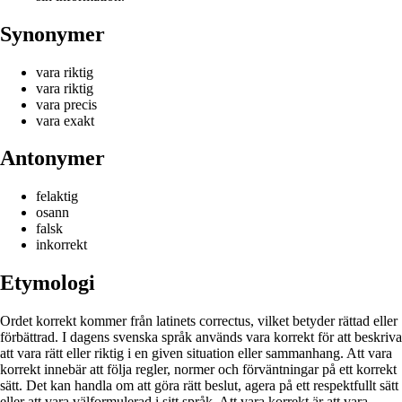
Synonymer
vara riktig
vara riktig
vara precis
vara exakt
Antonymer
felaktig
osann
falsk
inkorrekt
Etymologi
Ordet korrekt kommer från latinets correctus, vilket betyder rättad eller
förbättrad. I dagens svenska språk används vara korrekt för att beskriva
att vara rätt eller riktig i en given situation eller sammanhang. Att vara
korrekt innebär att följa regler, normer och förväntningar på ett korrekt
sätt. Det kan handla om att göra rätt beslut, agera på ett respektfullt sätt
eller att vara välformulerad i sitt språk. Att vara korrekt är att vara