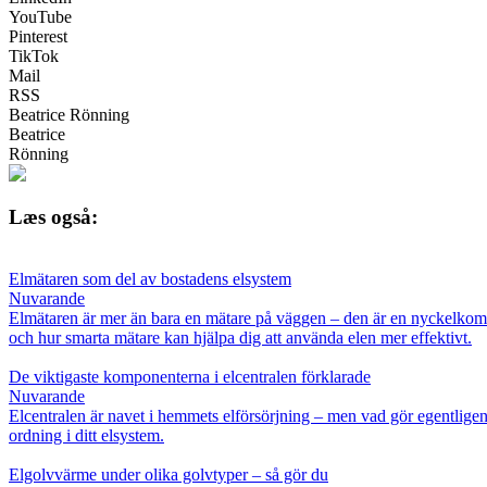
YouTube
Pinterest
TikTok
Mail
RSS
Beatrice Rönning
Beatrice
Rönning
Læs også:
Elmätaren som del av bostadens elsystem
Nuvarande
Elmätaren är mer än bara en mätare på väggen – den är en nyckelkompon
och hur smarta mätare kan hjälpa dig att använda elen mer effektivt.
De viktigaste komponenterna i elcentralen förklarade
Nuvarande
Elcentralen är navet i hemmets elförsörjning – men vad gör egentligen
ordning i ditt elsystem.
Elgolvvärme under olika golvtyper – så gör du