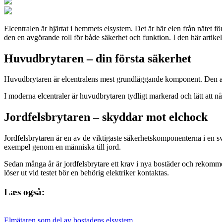
Elcentralen är hjärtat i hemmets elsystem. Det är här elen från nätet för
den en avgörande roll för både säkerhet och funktion. I den här artikel
Huvudbrytaren – din första säkerhet
Huvudbrytaren är elcentralens mest grundläggande komponent. Den använd
I moderna elcentraler är huvudbrytaren tydligt markerad och lätt att nå
Jordfelsbrytaren – skyddar mot elchock
Jordfelsbrytaren är en av de viktigaste säkerhetskomponenterna i en 
exempel genom en människa till jord.
Sedan många år är jordfelsbrytare ett krav i nya bostäder och rekommen
löser ut vid testet bör en behörig elektriker kontaktas.
Læs også:
Elmätaren som del av bostadens elsystem