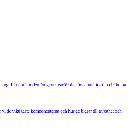
ng. Lär dig hur den fungerar, varför den är central för din elräkning
 vi de viktigaste komponenterna och hur de bidrar till trygghet och