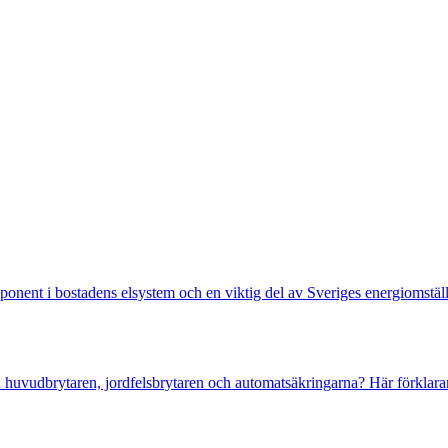
ent i bostadens elsystem och en viktig del av Sveriges energiomställni
 huvudbrytaren, jordfelsbrytaren och automatsäkringarna? Här förklarar