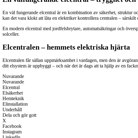
En väl fungerande elcentral är en kombination av säkerhet, struktur oc
kan det vara klokt att låta en elektriker kontrollera centralen – särski
En modern elcentral med jordfelsbrytare, automatsäkringar och överspänn
solceller.
Elcentralen – hemmets elektriska hjärta
Elcentralen får sällan uppmärksamhet i vardagen, men den är avgörande 
ditt elsystem är uppbyggt – och när det är dags att ta hjälp av en fack
Nuvarande
Nuvarande
Elcentral
Elsäkerhet
Hemteknik
Elinstallation
Underhåll
Dela och gör gott
X
Facebook
Instagram
LinkedIn