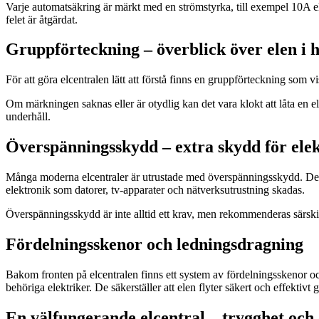
Varje automatsäkring är märkt med en strömstyrka, till exempel 10A el
felet är åtgärdat.
Gruppförteckning – överblick över elen i
För att göra elcentralen lätt att förstå finns en gruppförteckning som 
Om märkningen saknas eller är otydlig kan det vara klokt att låta en el
underhåll.
Överspänningsskydd – extra skydd för ele
Många moderna elcentraler är utrustade med överspänningsskydd. Det s
elektronik som datorer, tv-apparater och nätverksutrustning skadas.
Överspänningsskydd är inte alltid ett krav, men rekommenderas särski
Fördelningsskenor och ledningsdragning
Bakom fronten på elcentralen finns ett system av fördelningsskenor oc
behöriga elektriker. De säkerställer att elen flyter säkert och effektiv
En välfungerande elcentral – trygghet och