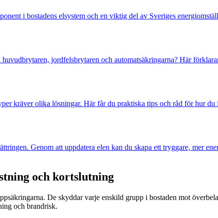
ent i bostadens elsystem och en viktig del av Sveriges energiomställni
 huvudbrytaren, jordfelsbrytaren och automatsäkringarna? Här förklarar
r kräver olika lösningar. Här får du praktiska tips och råd för hur du i
rbättringen. Genom att uppdatera elen kan du skapa ett tryggare, mer en
tning och kortslutning
roppsäkringarna. De skyddar varje enskild grupp i bostaden mot överbel
tning och brandrisk.