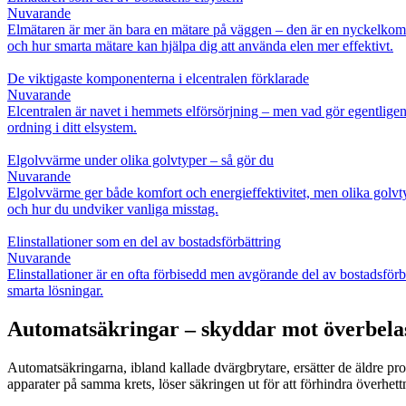
Nuvarande
Elmätaren är mer än bara en mätare på väggen – den är en nyckelkompon
och hur smarta mätare kan hjälpa dig att använda elen mer effektivt.
De viktigaste komponenterna i elcentralen förklarade
Nuvarande
Elcentralen är navet i hemmets elförsörjning – men vad gör egentligen
ordning i ditt elsystem.
Elgolvvärme under olika golvtyper – så gör du
Nuvarande
Elgolvvärme ger både komfort och energieffektivitet, men olika golvtype
och hur du undviker vanliga misstag.
Elinstallationer som en del av bostadsförbättring
Nuvarande
Elinstallationer är en ofta förbisedd men avgörande del av bostadsfö
smarta lösningar.
Automatsäkringar – skyddar mot överbelas
Automatsäkringarna, ibland kallade dvärgbrytare, ersätter de äldre p
apparater på samma krets, löser säkringen ut för att förhindra överhet