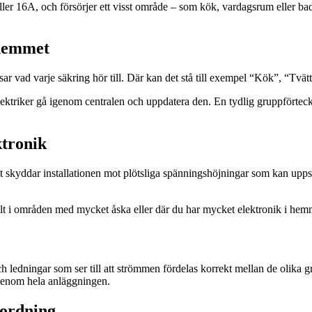
ler 16A, och försörjer ett visst område – som kök, vardagsrum eller bad
 hemmet
visar vad varje säkring hör till. Där kan det stå till exempel “Kök”, “Tvä
ektriker gå igenom centralen och uppdatera den. En tydlig gruppförteckni
ktronik
kyddar installationen mot plötsliga spänningshöjningar som kan uppstå 
lt i områden med mycket åska eller där du har mycket elektronik i hem
h ledningar som ser till att strömmen fördelas korrekt mellan de olika 
t genom hela anläggningen.
 ordning