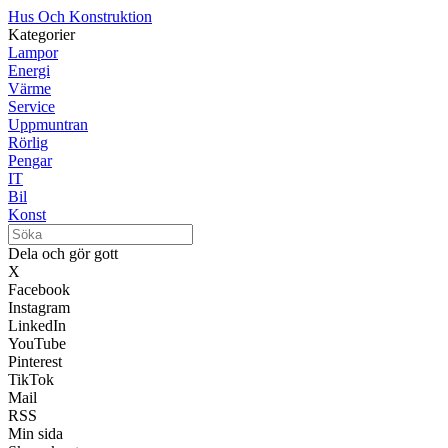
Hus Och Konstruktion
Kategorier
Lampor
Energi
Värme
Service
Uppmuntran
Rörlig
Pengar
IT
Bil
Konst
Dela och gör gott
X
Facebook
Instagram
LinkedIn
YouTube
Pinterest
TikTok
Mail
RSS
Min sida