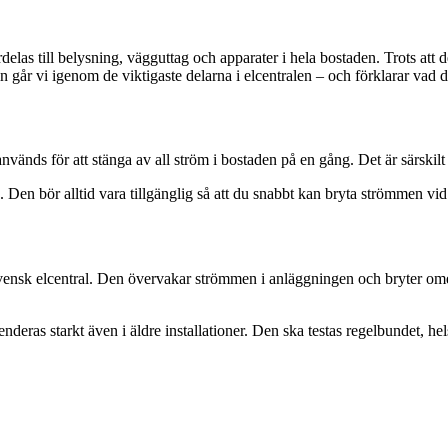
delas till belysning, vägguttag och apparater i hela bostaden. Trots att d
n går vi igenom de viktigaste delarna i elcentralen – och förklarar vad d
s för att stänga av all ström i bostaden på en gång. Det är särskilt vi
. Den bör alltid vara tillgänglig så att du snabbt kan bryta strömmen vid
svensk elcentral. Den övervakar strömmen i anläggningen och bryter ome
deras starkt även i äldre installationer. Den ska testas regelbundet, he