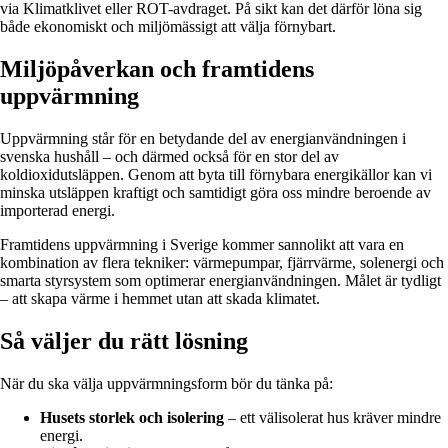
via Klimatklivet eller ROT-avdraget. På sikt kan det därför löna sig
både ekonomiskt och miljömässigt att välja förnybart.
Miljöpåverkan och framtidens
uppvärmning
Uppvärmning står för en betydande del av energianvändningen i
svenska hushåll – och därmed också för en stor del av
koldioxidutsläppen. Genom att byta till förnybara energikällor kan vi
minska utsläppen kraftigt och samtidigt göra oss mindre beroende av
importerad energi.
Framtidens uppvärmning i Sverige kommer sannolikt att vara en
kombination av flera tekniker: värmepumpar, fjärrvärme, solenergi och
smarta styrsystem som optimerar energianvändningen. Målet är tydligt
– att skapa värme i hemmet utan att skada klimatet.
Så väljer du rätt lösning
När du ska välja uppvärmningsform bör du tänka på:
Husets storlek och isolering
– ett välisolerat hus kräver mindre
energi.