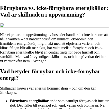
Förnybara vs. icke-förnybara energikällor:
Vad är skillnaden i uppvärmning?
När vi pratar om uppvärmning av bostäder handlar det inte bara om att
hålla värmen – det handlar också om klimatet, ekonomin och
framtidens energiförsörjning. I takt med att elpriserna varierar och
klimatfrågan blir allt mer akut, har valet mellan förnybara och icke-
förnybara energikällor blivit en central fråga för både hushåll och
samhälle. Men vad är egentligen skillnaden, och hur påverkar det hur
vi värmer våra hem i Sverige?
Vad betyder förnybar och icke-förnybar
energi?
Skillnaden ligger i var energin kommer ifrån – och om den kan
återskapas.
Förnybara energikällor
är de som naturligt förnyas och inte tar
slut. Det gäller till exempel sol, vind, vatten och biomassa. När