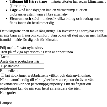
Tillgång till fjärrvärme
– många tätorter har redan klimatsmart
fjärrvärme.
Läge
– på landsbygden kan en värmepump eller ett
biobränslesystem vara ett bra alternativ.
Ekonomi och stöd
– undersök vilka bidrag och avdrag som
finns innan du bestämmer dig.
Det viktigaste är att tänka långsiktigt. En investering i förnybar energi
är inte bara en fråga om komfort, utan också ett steg mot en mer hållbar
framtid – både för dig och för klimatet.
Följ med - få vårt nyhetsbrev
Trött på tråkiga nyhetsbrev? Detta är annorlunda.
Ange din e-postadress här
Bli medlem
Jag godkänner webbplatsens villkor och dataanvändning.
När du anmäler dig till vårt nyhetsbrev accepterar du även våra
användarvillkor och personuppgiftspolicy. Om du ångrar din
registrering kan du när som helst avregistrera dig igen.
Kategorier
Lampor