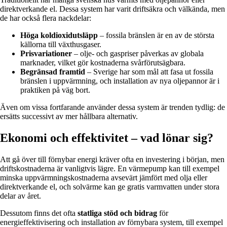
direktverkande el. Dessa system har varit driftsäkra och välkända, men
de har också flera nackdelar:
Höga koldioxidutsläpp
– fossila bränslen är en av de största
källorna till växthusgaser.
Prisvariationer
– olje- och gaspriser påverkas av globala
marknader, vilket gör kostnaderna svårförutsägbara.
Begränsad framtid
– Sverige har som mål att fasa ut fossila
bränslen i uppvärmning, och installation av nya oljepannor är i
praktiken på väg bort.
Även om vissa fortfarande använder dessa system är trenden tydlig: de
ersätts successivt av mer hållbara alternativ.
Ekonomi och effektivitet – vad lönar sig?
Att gå över till förnybar energi kräver ofta en investering i början, men
driftskostnaderna är vanligtvis lägre. En värmepump kan till exempel
minska uppvärmningskostnaderna avsevärt jämfört med olja eller
direktverkande el, och solvärme kan ge gratis varmvatten under stora
delar av året.
Dessutom finns det ofta
statliga stöd och bidrag
för
energieffektivisering och installation av förnybara system, till exempel