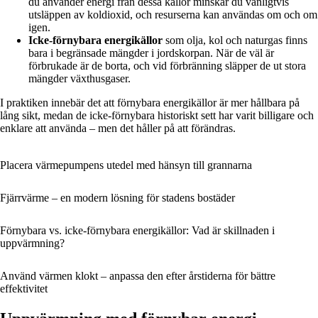
du använder energi från dessa källor minskar du vanligtvis
utsläppen av koldioxid, och resurserna kan användas om och om
igen.
Icke-förnybara energikällor
som olja, kol och naturgas finns
bara i begränsade mängder i jordskorpan. När de väl är
förbrukade är de borta, och vid förbränning släpper de ut stora
mängder växthusgaser.
I praktiken innebär det att förnybara energikällor är mer hållbara på
lång sikt, medan de icke-förnybara historiskt sett har varit billigare och
enklare att använda – men det håller på att förändras.
Placera värmepumpens utedel med hänsyn till grannarna
Fjärrvärme – en modern lösning för stadens bostäder
Förnybara vs. icke-förnybara energikällor: Vad är skillnaden i
uppvärmning?
Använd värmen klokt – anpassa den efter årstiderna för bättre
effektivitet