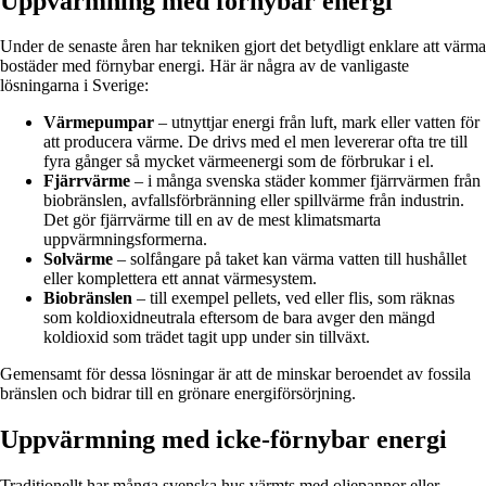
Uppvärmning med förnybar energi
Under de senaste åren har tekniken gjort det betydligt enklare att värma
bostäder med förnybar energi. Här är några av de vanligaste
lösningarna i Sverige:
Värmepumpar
– utnyttjar energi från luft, mark eller vatten för
att producera värme. De drivs med el men levererar ofta tre till
fyra gånger så mycket värmeenergi som de förbrukar i el.
Fjärrvärme
– i många svenska städer kommer fjärrvärmen från
biobränslen, avfallsförbränning eller spillvärme från industrin.
Det gör fjärrvärme till en av de mest klimatsmarta
uppvärmningsformerna.
Solvärme
– solfångare på taket kan värma vatten till hushållet
eller komplettera ett annat värmesystem.
Biobränslen
– till exempel pellets, ved eller flis, som räknas
som koldioxidneutrala eftersom de bara avger den mängd
koldioxid som trädet tagit upp under sin tillväxt.
Gemensamt för dessa lösningar är att de minskar beroendet av fossila
bränslen och bidrar till en grönare energiförsörjning.
Uppvärmning med icke-förnybar energi
Traditionellt har många svenska hus värmts med oljepannor eller