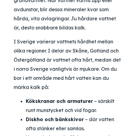
grundvattnet. När vattnet värms upp eller
avdunstar, blir dessa mineraler kvar som
hårda, vita avlagringar. Ju hårdare vattnet
är, desto snabbare bildas kalk.
I Sverige varierar vattnets hårdhet mellan
olika regioner. I delar av Skåne, Gotland och
Östergötland är vattnet ofta hårt, medan det
i norra Sverige vanligtvis är mjukare. Om du
bor i ett område med hårt vatten kan du
märka kalk på:
Kökskranar och armaturer
– särskilt
runt munstycket och vid fogar.
Diskho och bänkskivor
– där vatten
ofta stänker eller samlas.