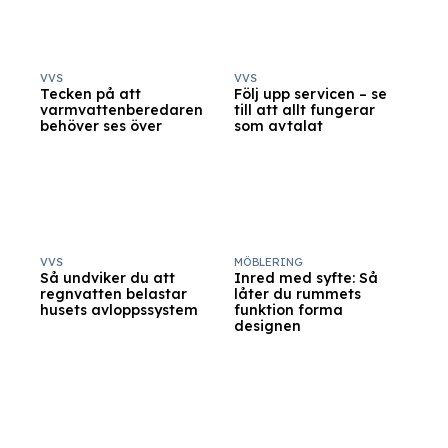
VVS
VVS
Tecken på att
Följ upp servicen – se
varmvattenberedaren
till att allt fungerar
behöver ses över
som avtalat
VVS
MÖBLERING
Så undviker du att
Inred med syfte: Så
regnvatten belastar
låter du rummets
husets avloppssystem
funktion forma
designen