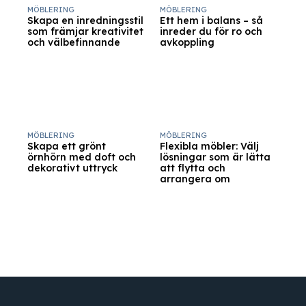
MÖBLERING
MÖBLERING
Skapa en inredningsstil
Ett hem i balans – så
som främjar kreativitet
inreder du för ro och
och välbefinnande
avkoppling
MÖBLERING
MÖBLERING
Skapa ett grönt
Flexibla möbler: Välj
örnhörn med doft och
lösningar som är lätta
dekorativt uttryck
att flytta och
arrangera om