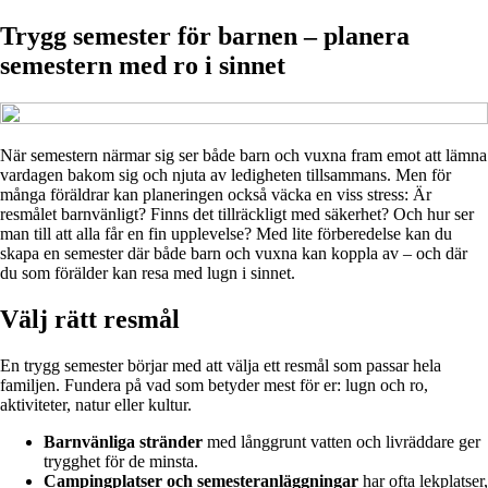
Trygg semester för barnen – planera
semestern med ro i sinnet
När semestern närmar sig ser både barn och vuxna fram emot att lämna
vardagen bakom sig och njuta av ledigheten tillsammans. Men för
många föräldrar kan planeringen också väcka en viss stress: Är
resmålet barnvänligt? Finns det tillräckligt med säkerhet? Och hur ser
man till att alla får en fin upplevelse? Med lite förberedelse kan du
skapa en semester där både barn och vuxna kan koppla av – och där
du som förälder kan resa med lugn i sinnet.
Välj rätt resmål
En trygg semester börjar med att välja ett resmål som passar hela
familjen. Fundera på vad som betyder mest för er: lugn och ro,
aktiviteter, natur eller kultur.
Barnvänliga stränder
med långgrunt vatten och livräddare ger
trygghet för de minsta.
Campingplatser och semesteranläggningar
har ofta lekplatser,