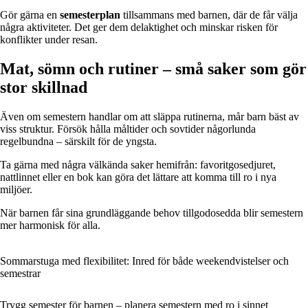
Gör gärna en
semesterplan
tillsammans med barnen, där de får välja
några aktiviteter. Det ger dem delaktighet och minskar risken för
konflikter under resan.
Mat, sömn och rutiner – små saker som gör
stor skillnad
Även om semestern handlar om att släppa rutinerna, mår barn bäst av
viss struktur. Försök hålla måltider och sovtider någorlunda
regelbundna – särskilt för de yngsta.
Ta gärna med några välkända saker hemifrån: favoritgosedjuret,
nattlinnet eller en bok kan göra det lättare att komma till ro i nya
miljöer.
När barnen får sina grundläggande behov tillgodosedda blir semestern
mer harmonisk för alla.
Sommarstuga med flexibilitet: Inred för både weekendvistelser och
semestrar
Trygg semester för barnen – planera semestern med ro i sinnet