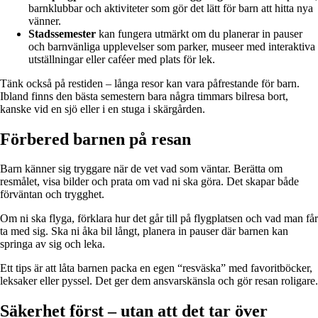
barnklubbar och aktiviteter som gör det lätt för barn att hitta nya
vänner.
Stadssemester
kan fungera utmärkt om du planerar in pauser
och barnvänliga upplevelser som parker, museer med interaktiva
utställningar eller caféer med plats för lek.
Tänk också på restiden – långa resor kan vara påfrestande för barn.
Ibland finns den bästa semestern bara några timmars bilresa bort,
kanske vid en sjö eller i en stuga i skärgården.
Förbered barnen på resan
Barn känner sig tryggare när de vet vad som väntar. Berätta om
resmålet, visa bilder och prata om vad ni ska göra. Det skapar både
förväntan och trygghet.
Om ni ska flyga, förklara hur det går till på flygplatsen och vad man får
ta med sig. Ska ni åka bil långt, planera in pauser där barnen kan
springa av sig och leka.
Ett tips är att låta barnen packa en egen “resväska” med favoritböcker,
leksaker eller pyssel. Det ger dem ansvarskänsla och gör resan roligare.
Säkerhet först – utan att det tar över