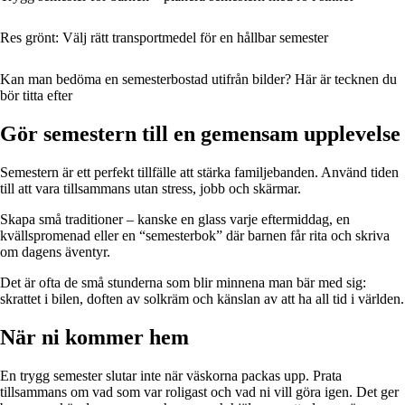
Res grönt: Välj rätt transportmedel för en hållbar semester
Kan man bedöma en semesterbostad utifrån bilder? Här är tecknen du
bör titta efter
Gör semestern till en gemensam upplevelse
Semestern är ett perfekt tillfälle att stärka familjebanden. Använd tiden
till att vara tillsammans utan stress, jobb och skärmar.
Skapa små traditioner – kanske en glass varje eftermiddag, en
kvällspromenad eller en “semesterbok” där barnen får rita och skriva
om dagens äventyr.
Det är ofta de små stunderna som blir minnena man bär med sig:
skrattet i bilen, doften av solkräm och känslan av att ha all tid i världen.
När ni kommer hem
En trygg semester slutar inte när väskorna packas upp. Prata
tillsammans om vad som var roligast och vad ni vill göra igen. Det ger